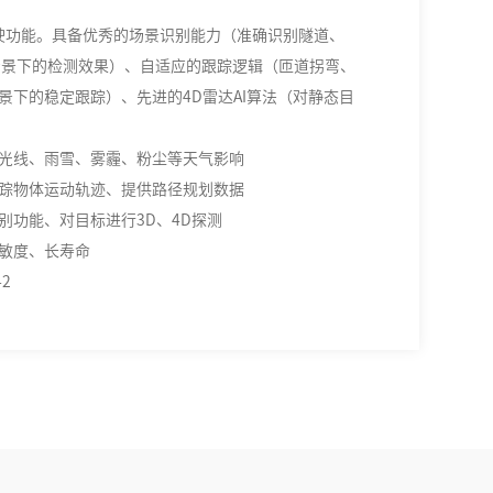
辅助驾驶功能。具备优秀的场景识别能力（准确识别隧道、
场景下的检测效果）、自适应的跟踪逻辑（匝道拐弯、
景下的稳定跟踪）、先进的4D雷达AI算法（对静态目
光线、雨雪、雾霾、粉尘等天气影响
踪物体运动轨迹、提供路径规划数据
别功能、对目标进行3D、4D探测
敏度、长寿命
-2