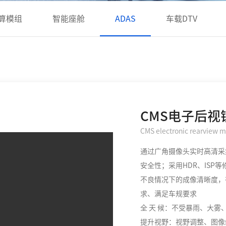
计算模组
智能座舱
ADAS
车载DTV
CMS电子后视
CMS electronic rearview m
通过广角摄像头实时高清采
安全性；采用HDR、IS
不良情况下的成像清晰度，有
求、满足车规要求
全 天 候：不受暴雨、大
提升视野：视野调整、图像