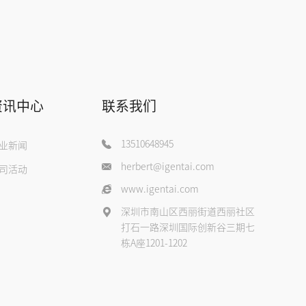
资讯中心
联系我们
13510648945
业新闻
herbert@igentai.com
司活动
www.igentai.com
深圳市南山区西丽街道西丽社区
打石一路深圳国际创新谷三期七
栋A座1201-1202