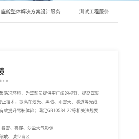
座舱整体解决方案设计服务
测试工程服务
镜
irror
集路况环境，为驾驶员提供更广阔的视野，提高驾驶
P等修正技术，提高在炫光、黑暗、雨雪天、隧道等光线
效提升驾驶体验；满足GB10584-22等相关法规要
雾、暴雪、雾霾、沙尘天气影像
缩放、减少盲区