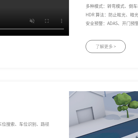
多种模式：转弯模式、倒车
HDR 算法：防止眩光、暗
安全预警：ADAS、开门
了解更多 >
车位搜索、车位识别、路径