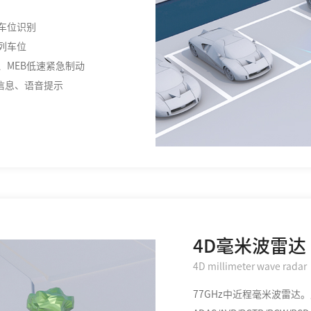
车位识别
列车位
MEB低速紧急制动
信息、语音提示
4D毫米波雷达
4D millimeter wave radar
77GHz中近程毫米波雷达