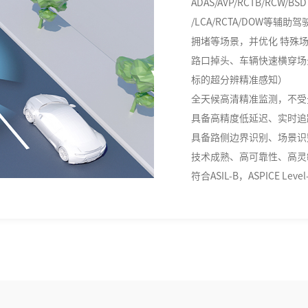
ADAS/AVP/RCTB/RCW/BSD
/LCA/RCTA/DOW等
拥堵等场景，并优化 特殊
路口掉头、车辆快速横穿场
标的超分辨精准感知）
全天候高清精准监测，不受
具备高精度低延迟、实时追
具备路侧边界识别、场景识
技术成熟、高可靠性、高灵
符合ASIL-B，ASPICE Level